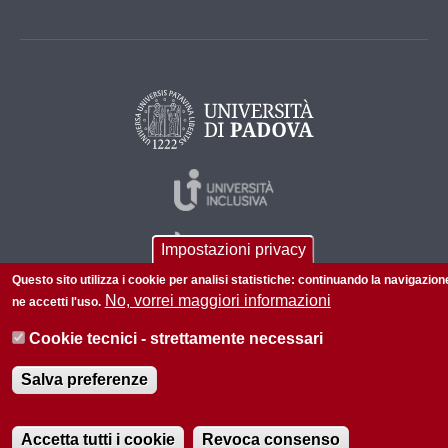
Impostazioni privacy
Questo sito utilizza i cookie per analisi statistiche: continuando la navigazion
No, vorrei maggiori informazioni
ne accetti l'uso.
Cookie tecnici - strettamente necessari
© 2026 Università di Padova - Tutti i diritti riservati
P.I. 00742430283 C.F. 80006480281
Salva preferenze
Accetta tutti i cookie
Revoca consenso